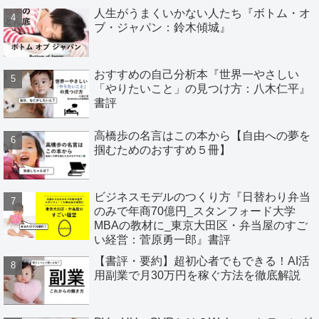
人生がうまくいかない人たち『ボトム・オ
ブ・ジャパン：鈴木傾城』
おすすめの自己分析本『世界一やさしい
「やりたいこと」の見つけ方：八木仁平』
書評
高橋歩の名言はこの本から【自由への夢を
掴むためのおすすめ５冊】
ビジネスモデルのつくり方『日替わり弁当
のみで年商70億円_スタンフォード大学
MBAの教材に_東京大田区・弁当屋のすご
い経営：菅原勇一郎』書評
【書評・要約】超初心者でもできる！AI活
用副業で月30万円を稼ぐ方法を徹底解説