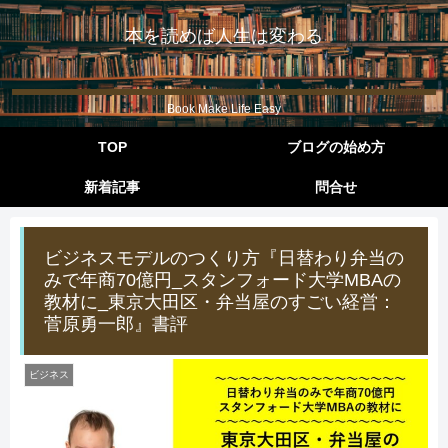
本を読めば人生は変わる
Book Make Life Easy
TOP
ブログの始め方
新着記事
問合せ
ビジネスモデルのつくり方『日替わり弁当の
みで年商70億円_スタンフォード大学MBAの
教材に_東京大田区・弁当屋のすごい経営：
菅原勇一郎』書評
ビジネス