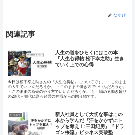
なすび
関連記事
人生の道をひらくにはこの本
ビジネス
『人生心得帖:松下幸之助』生き
ていく上での心得
今日は松下幸之助さんの『人生心得帖』についてです。 ・このまま
の人生でいいんだろうか。 ・このままの働き方でいいんだろうか。
・このままの商売のやり方でいいんだろうか。 と、悩める働き盛り
の20代～40代に送る経営の神様からの贈り物です。
新入社員として大切な事はこの
ビジネス
本から学んだ『汗をかかずにト
ップを奪え！:三田紀房』『ドラ
ゴン桜流』ビジネス突破塾