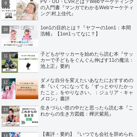
PV・UU・CVRとは？Webマーケティング
の入門書『マンガでわかるWebマーケティ
ング:村上佳代』
1on1の目的とは？『ヤフーの1on1：本間
浩輔』【1on1ってなに？】
子どもがサッカーを始めたら読む本『サッ
カーで子どもをぐんぐん伸ばす11の魔法：
池上正』要約
ダメな自分を変えたいあなたにおすすめの
本『いくつになっても「ずっとやりたかっ
たこと」をやりなさい。：ジュリア・キャ
メロン』書評
生きづらい世の中だと思ったら読む本『こ
れからの生き方図鑑：樺沢紫苑』
【書評・要約】『いつでも会社を辞められ