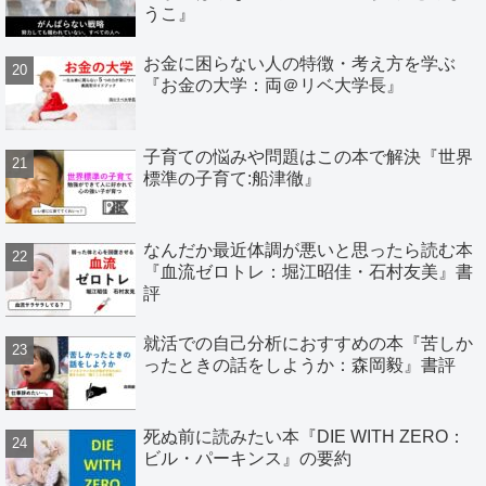
うこ』
お金に困らない人の特徴・考え方を学ぶ
『お金の大学：両＠リベ大学長』
子育ての悩みや問題はこの本で解決『世界
標準の子育て:船津徹』
なんだか最近体調が悪いと思ったら読む本
『血流ゼロトレ：堀江昭佳・石村友美』書
評
就活での自己分析におすすめの本『苦しか
ったときの話をしようか：森岡毅』書評
死ぬ前に読みたい本『DIE WITH ZERO：
ビル・パーキンス』の要約