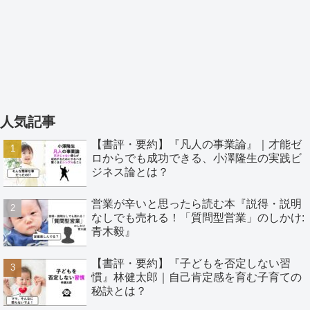
人気記事
【書評・要約】『凡人の事業論』｜才能ゼ
ロからでも成功できる、小澤隆生の実践ビ
ジネス論とは？
営業が辛いと思ったら読む本『説得・説明
なしでも売れる！「質問型営業」のしかけ:
青木毅』
【書評・要約】『子どもを否定しない習
慣』林健太郎｜自己肯定感を育む子育ての
秘訣とは？