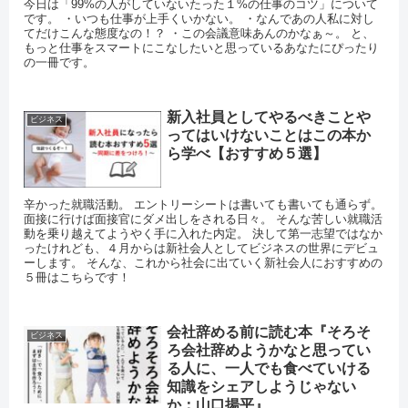
今日は「99%の人がしていないたった１%の仕事のコツ」について
です。 ・いつも仕事が上手くいかない。 ・なんであの人私に対し
てだけこんな態度なの！？ ・この会議意味あんのかなぁ～。 と、
もっと仕事をスマートにこなしたいと思っているあなたにぴったり
の一冊です。
新入社員としてやるべきことや
ビジネス
ってはいけないことはこの本か
ら学べ【おすすめ５選】
辛かった就職活動。 エントリーシートは書いても書いても通らず。
面接に行けば面接官にダメ出しをされる日々。 そんな苦しい就職活
動を乗り越えてようやく手に入れた内定。 決して第一志望ではなか
ったけれども、４月からは新社会人としてビジネスの世界にデビュ
ーします。 そんな、これから社会に出ていく新社会人におすすめの
５冊はこちらです！
会社辞める前に読む本『そろそ
ビジネス
ろ会社辞めようかなと思ってい
る人に、一人でも食べていける
知識をシェアしようじゃない
か：山口揚平』