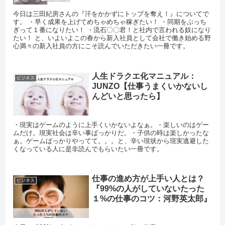
今日は三田紀房さんの『汗をかかずにトップを奪え！』についてで
す。 ・早く成果を上げてめちゃめちゃ稼ぎたい！ ・同期をぶっち
ぎって１番になりたい！ ・流石〇〇君！と社内で言われる奴になり
たい！ と、いよいよこの春から新入社員として会社で働き始める野
心満々の新入社員の方にこそ読んでいただきたい一冊です。
人生ドラクエ化マニュアル：
ビジネス
JUNZO【仕事うまくいかないし
んどいと思ったら】
・現実はゲームのように上手くいかないよなぁ。・楽しいのはゲー
ムだけ。現実社会は辛い事ばっかりだ。・子供の時は楽しかったな
ぁ。ゲームばっかりやってて。。。と、辛い現状から現実逃避した
くなっている人に是非読んでもらいたい一冊です。
仕事の進め方が上手い人とは？
ビジネス
『99%の人がしていないたった
１%の仕事のコツ：河野英太郎』