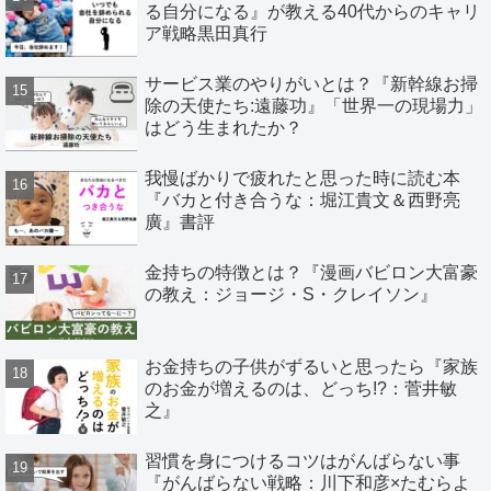
る自分になる』が教える40代からのキャリ
ア戦略黒田真行
サービス業のやりがいとは？『新幹線お掃
除の天使たち:遠藤功』「世界一の現場力」
はどう生まれたか？
我慢ばかりで疲れたと思った時に読む本
『バカと付き合うな：堀江貴文＆西野亮
廣』書評
金持ちの特徴とは？『漫画バビロン大富豪
の教え：ジョージ・S・クレイソン』
お金持ちの子供がずるいと思ったら『家族
のお金が増えるのは、どっち!?：菅井敏
之』
習慣を身につけるコツはがんばらない事
『がんばらない戦略：川下和彦×たむらよ