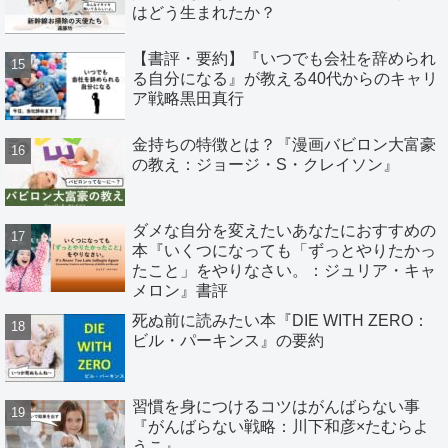
はどう生まれたか？
【書評・要約】『いつでも会社を辞められ
る自分になる』が教える40代からのキャリ
ア戦略黒田真行
金持ちの特徴とは？『漫画バビロン大富豪
の教え：ジョージ・S・クレイソン』
ダメな自分を変えたいあなたにおすすめの
本『いくつになっても「ずっとやりたかっ
たこと」をやりなさい。：ジュリア・キャ
メロン』書評
死ぬ前に読みたい本『DIE WITH ZERO：
ビル・パーキンス』の要約
習慣を身につけるコツはがんばらない事
『がんばらない戦略：川下和彦×たむらよ
うこ』