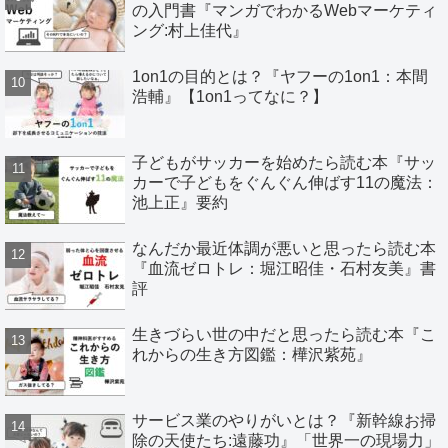
の入門書『マンガでわかるWebマーケティ
ング:村上佳代』
1on1の目的とは？『ヤフーの1on1：本間
浩輔』【1on1ってなに？】
子どもがサッカーを始めたら読む本『サッ
カーで子どもをぐんぐん伸ばす11の魔法：
池上正』要約
なんだか最近体調が悪いと思ったら読む本
『血流ゼロトレ：堀江昭佳・石村友美』書
評
生きづらい世の中だと思ったら読む本『こ
れからの生き方図鑑：樺沢紫苑』
サービス業のやりがいとは？『新幹線お掃
除の天使たち:遠藤功』「世界一の現場力」