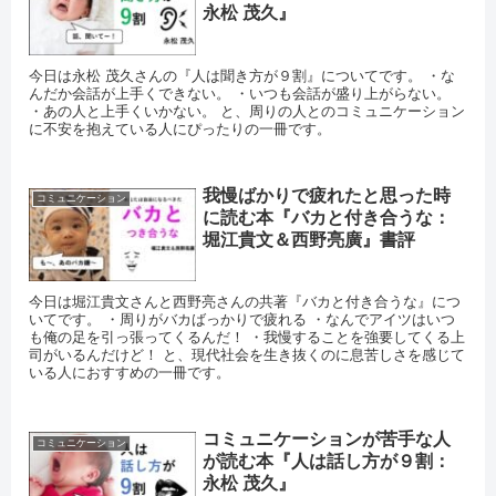
永松 茂久』
今日は永松 茂久さんの『人は聞き方が９割』についてです。 ・な
んだか会話が上手くできない。 ・いつも会話が盛り上がらない。
・あの人と上手くいかない。 と、周りの人とのコミュニケーション
に不安を抱えている人にぴったりの一冊です。
我慢ばかりで疲れたと思った時
コミュニケーション
に読む本『バカと付き合うな：
堀江貴文＆西野亮廣』書評
今日は堀江貴文さんと西野亮さんの共著『バカと付き合うな』につ
いてです。 ・周りがバカばっかりで疲れる ・なんでアイツはいつ
も俺の足を引っ張ってくるんだ！ ・我慢することを強要してくる上
司がいるんだけど！ と、現代社会を生き抜くのに息苦しさを感じて
いる人におすすめの一冊です。
コミュニケーションが苦手な人
コミュニケーション
が読む本『人は話し方が９割：
永松 茂久』