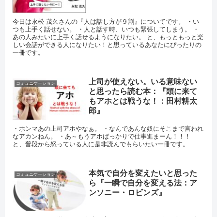
今日は永松 茂久さんの『人は話し方が９割』についてです。 ・い
つも上手く話せない。 ・人と話す時、いつも緊張してしまう。 ・
あの人みたいに上手く話せるようになりたい。 と、もっともっと楽
しい会話ができる人になりたい！と思っているあなたにぴったりの
一冊です。
上司が使えない。いる意味ない
コミュニケーション
と思ったら読む本：『頭に来て
もアホとは戦うな！：田村耕太
郎』
・ホンマあの上司アホやなぁ。 ・なんであんな奴にそこまで言われ
なアカンねん。 ・あ～もうアホばっかりで仕事進まーん！！！
と、普段から怒っている人に是非読んでもらいたい一冊です。
本気で自分を変えたいと思った
コミュニケーション
ら『一瞬で自分を変える法：ア
ンソニー・ロビンズ』