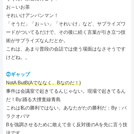
お～いお茶
それいけアンパンマン！
「そうだ」「お～い」「それいけ」など、サプライズワ
ードがついてるだけで、その後に続く言葉が引き立つ技
術がサプライズなんだとか。
これは、あまり普段の会話では使う場面はなさそうです
けどね。。
②ギャップ
NotA ButB(Aでななく、Bなのだ！)
事件は会議室で起きてるんじゃない。現場で起きてるん
だ！By:踊る大捜査線青島
これは私の勝利ではない。あなたがたの勝利だ：By：バ
ラクオバマ
Bを強調させるために敢えて全く反対後のAを先に言う技
法です。