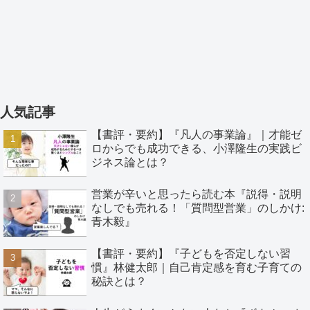
人気記事
【書評・要約】『凡人の事業論』｜才能ゼ
ロからでも成功できる、小澤隆生の実践ビ
ジネス論とは？
営業が辛いと思ったら読む本『説得・説明
なしでも売れる！「質問型営業」のしかけ:
青木毅』
【書評・要約】『子どもを否定しない習
慣』林健太郎｜自己肯定感を育む子育ての
秘訣とは？