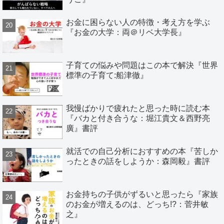
お金に困らない人の特徴・考え方を学ぶ
『お金の大学：両＠リベ大学長』
子育ての悩みや問題はこの本で解決『世界
標準の子育て:船津徹』
我慢ばかりで疲れたと思った時に読む本
『バカと付き合うな：堀江貴文＆西野亮
廣』書評
就活での自己分析におすすめの本『苦しか
ったときの話をしようか：森岡毅』書評
お金持ちの子供がずるいと思ったら『家族
のお金が増えるのは、どっち!?：菅井敏
之』