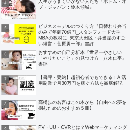
人生がうまくいかない人たち『ボトム・オ
ブ・ジャパン：鈴木傾城』
ビジネスモデルのつくり方『日替わり弁当
のみで年商70億円_スタンフォード大学
MBAの教材に_東京大田区・弁当屋のすご
い経営：菅原勇一郎』書評
おすすめの自己分析本『世界一やさしい
「やりたいこと」の見つけ方：八木仁平』
書評
【書評・要約】超初心者でもできる！AI活
用副業で月30万円を稼ぐ方法を徹底解説
高橋歩の名言はこの本から【自由への夢を
掴むためのおすすめ５冊】
PV・UU・CVRとは？Webマーケティング