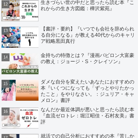
生きづらい世の中だと思ったら読む本『こ
れからの生き方図鑑：樺沢紫苑』
【書評・要約】『いつでも会社を辞められ
る自分になる』が教える40代からのキャリ
ア戦略黒田真行
金持ちの特徴とは？『漫画バビロン大富豪
の教え：ジョージ・S・クレイソン』
ダメな自分を変えたいあなたにおすすめの
本『いくつになっても「ずっとやりたかっ
たこと」をやりなさい。：ジュリア・キャ
メロン』書評
なんだか最近体調が悪いと思ったら読む本
『血流ゼロトレ：堀江昭佳・石村友美』書
評
就活での自己分析におすすめの本『苦しか