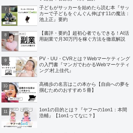
子どもがサッカーを始めたら読む本『サッ
カーで子どもをぐんぐん伸ばす11の魔法：
池上正』要約
【書評・要約】超初心者でもできる！AI活
用副業で月30万円を稼ぐ方法を徹底解説
PV・UU・CVRとは？Webマーケティング
の入門書『マンガでわかるWebマーケティ
ング:村上佳代』
高橋歩の名言はこの本から【自由への夢を
掴むためのおすすめ５冊】
1on1の目的とは？『ヤフーの1on1：本間
浩輔』【1on1ってなに？】