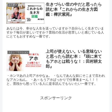
生きづらい世の中だと思ったら
自分磨き
読む本『これからの生き方図
鑑：樺沢紫苑』
あなたは今、幸せな人生を送っていますか？自分らしく生きていま
すか？毎日が楽しいですか？普段の生活が息苦しいと感じている人
にとてもおすすめな一冊です。
上司が使えない。いる意味ない
コミュニケーション
と思ったら読む本：『頭に来て
もアホとは戦うな！：田村耕太
郎』
・ホンマあの上司アホやなぁ。 ・なんであんな奴にそこまで言われ
なアカンねん。 ・あ～もうアホばっかりで仕事進まーん！！！
と、普段から怒っている人に是非読んでもらいたい一冊です。
スポンサーリンク