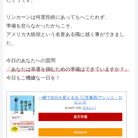
リンカーンは何度拒絶にあってもへこたれず、
準備を怠らなかったからこそ、
アメリカ大統領という名誉ある職に就く事ができまし
た。
今日のあなたへの質問
「あなたは幸運を掴むための準備はできていますか？」
今日もご機嫌な一日を！
一瞬で自分を変える法 /三笠書房/アンソニ・ロ
ビンズ
posted with
カエレバ
楽天市場
Amazon