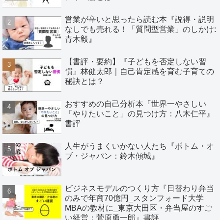
営業が辛いと思ったら読む本『説得・説明
なしでも売れる！「質問型営業」のしかけ:
青木毅』
【書評・要約】『子どもを否定しない習
慣』林健太郎｜自己肯定感を育む子育ての
秘訣とは？
おすすめの自己分析本『世界一やさしい
「やりたいこと」の見つけ方：八木仁平』
書評
人生がうまくいかない人たち『ボトム・オ
ブ・ジャパン：鈴木傾城』
ビジネスモデルのつくり方『日替わり弁当
のみで年商70億円_スタンフォード大学
MBAの教材に_東京大田区・弁当屋のすご
い経営：菅原勇一郎』書評