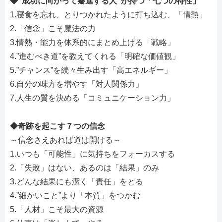
◆”成功に向かって驀進する人”が持つ「七つの特性」
1.寝食を忘れ、とりつかれたように打ち込む、「情熱」
2.「信念」こそ魔法の力
3.情熱・能力を体系的にまとめ上げる「戦略」
4.”進むべき道”を教えてくれる「明確な価値観」
5.”チャンス”を続々生み出す「高エネルギー」
6.自分の味方を増やす「対人関係力」
7.人生の質を決める「コミュニケーション力」
◆奇跡を起こす７つの信念
～信念さえあれば道は開ける～
1.いつも「可能性」に気持ちをフォーカスする
2.「失敗」はない、あるのは「結果」のみ
3.どんな結果にも潔く「責任」をとる
4.”細かいこと”より「本質」をつかむ
5.「人材」こそ最大の資源