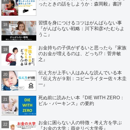
ったときの話をしようか：森岡毅』書評
習慣を身につけるコツはがんばらない事
『がんばらない戦略：川下和彦×たむらよ
うこ』
お金持ちの子供がずるいと思ったら『家族
のお金が増えるのは、どっち!?：菅井敏
之』
伝え方が上手い人はみんな読んでいる本
『伝え方が９割：コピーライター佐々木圭
一』
死ぬ前に読みたい本『DIE WITH ZERO：
ビル・パーキンス』の要約
お金に困らない人の特徴・考え方を学ぶ
『お金の大学：両＠リベ大学長』