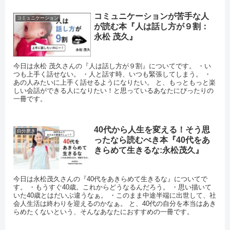
コミュニケーションが苦手な人
コミュニケーション
が読む本『人は話し方が９割：
永松 茂久』
今日は永松 茂久さんの『人は話し方が９割』についてです。 ・い
つも上手く話せない。 ・人と話す時、いつも緊張してしまう。 ・
あの人みたいに上手く話せるようになりたい。 と、もっともっと楽
しい会話ができる人になりたい！と思っているあなたにぴったりの
一冊です。
40代から人生を変える！そう思
自分磨き
ったなら読むべき本『40代をあ
きらめて生きるな:永松茂久』
今日は永松茂久さんの『40代をあきらめて生きるな』についてで
す。 ・もうすぐ40歳。これからどうなるんだろう。 ・思い描いて
いた40歳とはだいぶ違うなぁ。 ・このまま中途半端に出世して、社
会人生活は終わりを迎えるのかなぁ。 と、40代の自分を本当はあき
らめたくないという、そんなあなたにおすすめの一冊です。