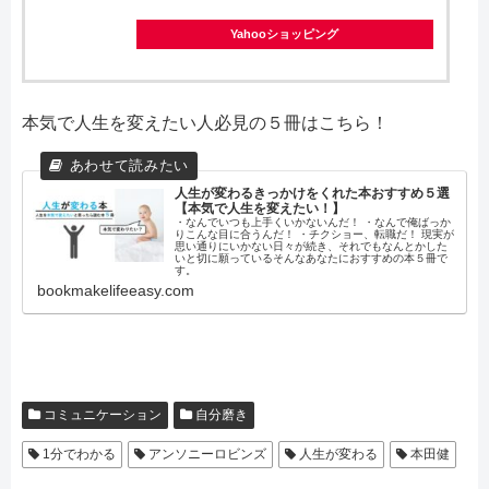
Yahooショッピング
本気で人生を変えたい人必見の５冊はこちら！
人生が変わるきっかけをくれた本おすすめ５選
【本気で人生を変えたい！】
・なんでいつも上手くいかないんだ！ ・なんで俺ばっか
りこんな目に合うんだ！ ・チクショー、転職だ！ 現実が
思い通りにいかない日々が続き、それでもなんとかした
いと切に願っているそんなあなたにおすすめの本５冊で
す。
bookmakelifeeasy.com
コミュニケーション
自分磨き
1分でわかる
アンソニーロビンズ
人生が変わる
本田健