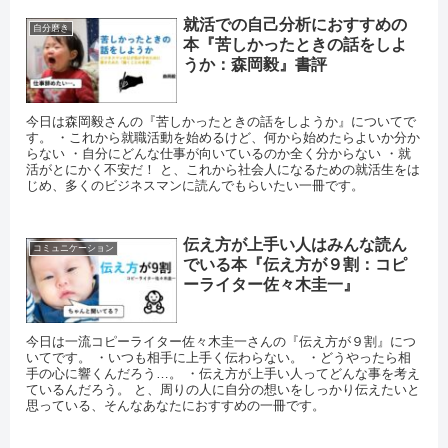
就活での自己分析におすすめの
自分磨き
本『苦しかったときの話をしよ
うか：森岡毅』書評
今日は森岡毅さんの『苦しかったときの話をしようか』についてで
す。 ・これから就職活動を始めるけど、何から始めたらよいか分か
らない ・自分にどんな仕事が向いているのか全く分からない ・就
活がとにかく不安だ！ と、これから社会人になるための就活生をは
じめ、多くのビジネスマンに読んでもらいたい一冊です。
伝え方が上手い人はみんな読ん
コミュニケーション
でいる本『伝え方が９割：コピ
ーライター佐々木圭一』
今日は一流コピーライター佐々木圭一さんの『伝え方が９割』につ
いてです。 ・いつも相手に上手く伝わらない。 ・どうやったら相
手の心に響くんだろう…。 ・伝え方が上手い人ってどんな事を考え
ているんだろう。 と、周りの人に自分の想いをしっかり伝えたいと
思っている、そんなあなたにおすすめの一冊です。