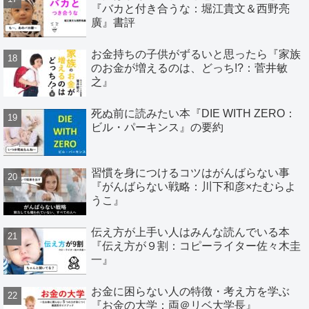
『バカと付き合うな：堀江貴文＆西野亮
廣』書評
お金持ちの子供がずるいと思ったら『家族
のお金が増えるのは、どっち!?：菅井敏
之』
死ぬ前に読みたい本『DIE WITH ZERO：
ビル・パーキンス』の要約
習慣を身につけるコツはがんばらない事
『がんばらない戦略：川下和彦×たむらよ
うこ』
伝え方が上手い人はみんな読んでいる本
『伝え方が９割：コピーライター佐々木圭
一』
お金に困らない人の特徴・考え方を学ぶ
『お金の大学：両＠リベ大学長』