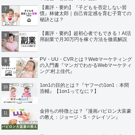
【書評・要約】『子どもを否定しない習
慣』林健太郎｜自己肯定感を育む子育ての
秘訣とは？
【書評・要約】超初心者でもできる！AI活
用副業で月30万円を稼ぐ方法を徹底解説
PV・UU・CVRとは？Webマーケティング
の入門書『マンガでわかるWebマーケティ
ング:村上佳代』
1on1の目的とは？『ヤフーの1on1：本間
浩輔』【1on1ってなに？】
金持ちの特徴とは？『漫画バビロン大富豪
の教え：ジョージ・S・クレイソン』