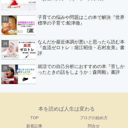
子育ての悩みや問題はこの本で解決『世界
標準の子育て:船津徹』
なんだか最近体調が悪いと思ったら読む本
『血流ゼロトレ：堀江昭佳・石村友美』書
評
就活での自己分析におすすめの本『苦しか
ったときの話をしようか：森岡毅』書評
本を読めば人生は変わる
TOP
ブログの始め方
新着記事
問合せ