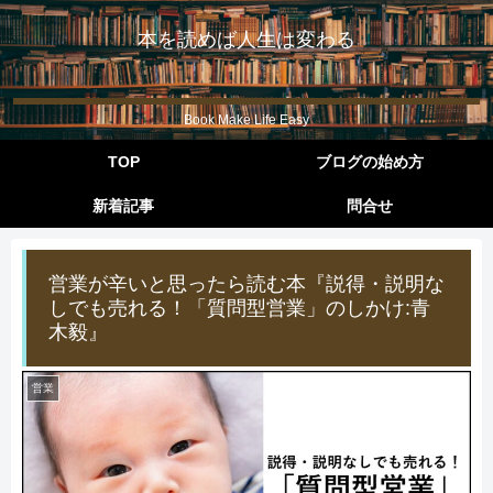
本を読めば人生は変わる
Book Make Life Easy
TOP
ブログの始め方
新着記事
問合せ
営業が辛いと思ったら読む本『説得・説明な
しでも売れる！「質問型営業」のしかけ:青
木毅』
営業