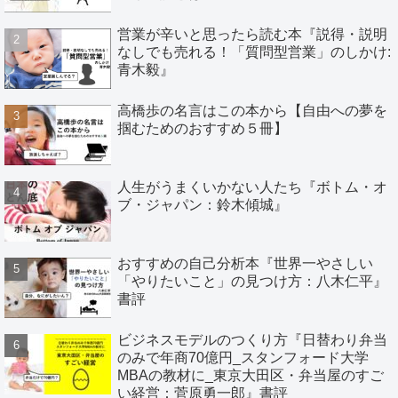
営業が辛いと思ったら読む本『説得・説明
なしでも売れる！「質問型営業」のしかけ:
青木毅』
高橋歩の名言はこの本から【自由への夢を
掴むためのおすすめ５冊】
人生がうまくいかない人たち『ボトム・オ
ブ・ジャパン：鈴木傾城』
おすすめの自己分析本『世界一やさしい
「やりたいこと」の見つけ方：八木仁平』
書評
ビジネスモデルのつくり方『日替わり弁当
のみで年商70億円_スタンフォード大学
MBAの教材に_東京大田区・弁当屋のすご
い経営：菅原勇一郎』書評