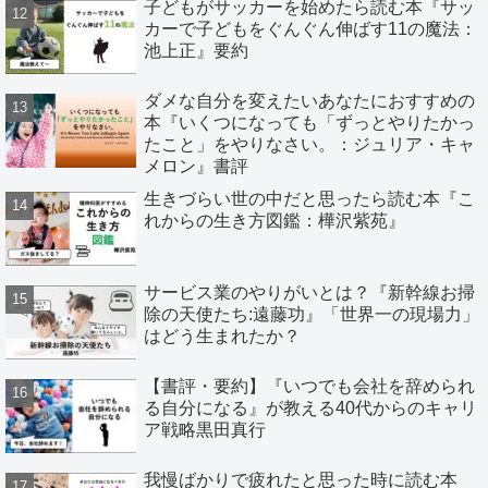
子どもがサッカーを始めたら読む本『サッ
カーで子どもをぐんぐん伸ばす11の魔法：
池上正』要約
ダメな自分を変えたいあなたにおすすめの
本『いくつになっても「ずっとやりたかっ
たこと」をやりなさい。：ジュリア・キャ
メロン』書評
生きづらい世の中だと思ったら読む本『こ
れからの生き方図鑑：樺沢紫苑』
サービス業のやりがいとは？『新幹線お掃
除の天使たち:遠藤功』「世界一の現場力」
はどう生まれたか？
【書評・要約】『いつでも会社を辞められ
る自分になる』が教える40代からのキャリ
ア戦略黒田真行
我慢ばかりで疲れたと思った時に読む本