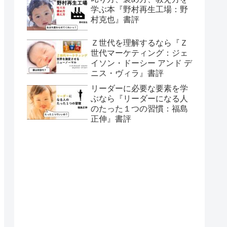
学ぶ本『野村再生工場：野
村克也』書評
Ｚ世代を理解するなら『Ｚ
世代マーケティング：ジェ
イソン・ドーシー アンド デ
ニス・ヴィラ』書評
リーダーに必要な要素を学
ぶなら『リーダーになる人
のたった１つの習慣：福島
正伸』書評