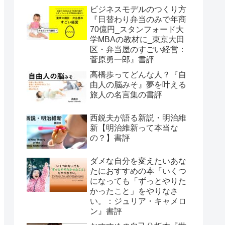
ビジネスモデルのつくり方
『日替わり弁当のみで年商
70億円_スタンフォード大
学MBAの教材に_東京大田
区・弁当屋のすごい経営：
菅原勇一郎』書評
高橋歩ってどんな人？『自
由人の脳みそ』夢を叶える
旅人の名言集の書評
西鋭夫が語る新説・明治維
新【明治維新って本当な
の？】書評
ダメな自分を変えたいあな
たにおすすめの本『いくつ
になっても「ずっとやりた
かったこと」をやりなさ
い。：ジュリア・キャメロ
ン』書評