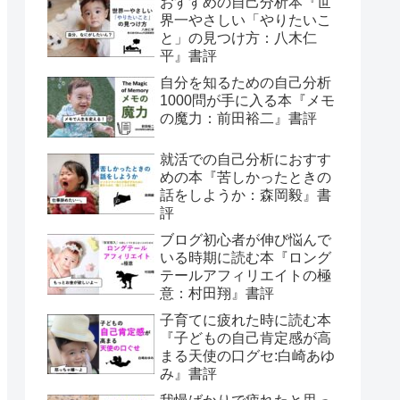
おすすめの自己分析本『世
界一やさしい「やりたいこ
と」の見つけ方：八木仁
平』書評
自分を知るための自己分析
1000問が手に入る本『メモ
の魔力：前田裕二』書評
就活での自己分析におすす
めの本『苦しかったときの
話をしようか：森岡毅』書
評
ブログ初心者が伸び悩んで
いる時期に読む本『ロング
テールアフィリエイトの極
意：村田翔』書評
子育てに疲れた時に読む本
『子どもの自己肯定感が高
まる天使の口グセ:白崎あゆ
み』書評