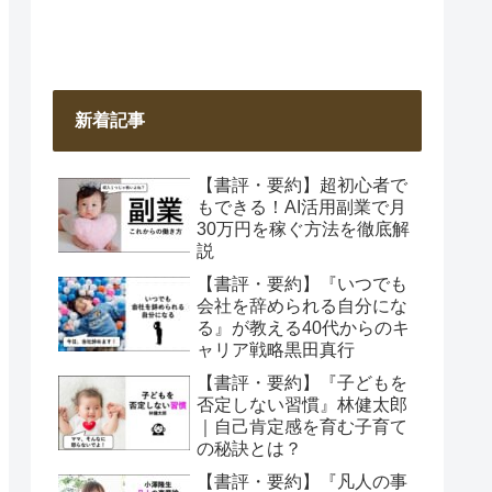
新着記事
【書評・要約】超初心者で
もできる！AI活用副業で月
30万円を稼ぐ方法を徹底解
説
【書評・要約】『いつでも
会社を辞められる自分にな
る』が教える40代からのキ
ャリア戦略黒田真行
【書評・要約】『子どもを
否定しない習慣』林健太郎
｜自己肯定感を育む子育て
の秘訣とは？
【書評・要約】『凡人の事