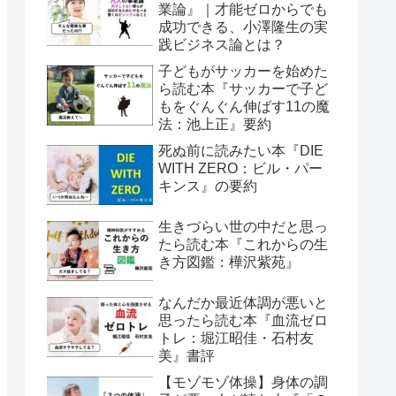
業論』｜才能ゼロからでも
成功できる、小澤隆生の実
践ビジネス論とは？
子どもがサッカーを始めた
ら読む本『サッカーで子ど
もをぐんぐん伸ばす11の魔
法：池上正』要約
死ぬ前に読みたい本『DIE
WITH ZERO：ビル・パー
キンス』の要約
生きづらい世の中だと思っ
たら読む本『これからの生
き方図鑑：樺沢紫苑』
なんだか最近体調が悪いと
思ったら読む本『血流ゼロ
トレ：堀江昭佳・石村友
美』書評
【モゾモゾ体操】身体の調