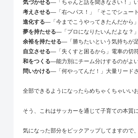
気づかせる
―「ちゃんと話を聞きなさい！」
考えさせる
―「右へパス！」「そこでシュー
進化する
―「今までこうやってきたんだから
夢を持たせる
―「プロになりたいんだよな？
余裕を持たせる
―「勝ちたいという気持ちが
自立させる
―「失くすと困るから」電車の切
和をつくる
―能力別にチーム分けするのがよ
問いかける
―「何やってんだ！」大量リード
全部できるようになったらめちゃくちゃいい
そう、これはサッカーを通じて子育ての本質
気になった部分をピックアップしてますので