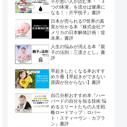
子が悪い人が読む本『「３
つの体液」を流せば健康に
なる！：片平悦子』書評
日本が売られる!?世界の真
実が分かる本『株式会社ア
メリカの日本解体計画：堤
未果』書評
人生の悩みが消える本『親
子の法則：三凛さとし』書
評
早起きしたくなる本おすす
め５冊【早起きができない
原因が分からない】書評
自己分析おすすめ本『ハー
バードの自分を知る技術 悩
めるエリートたちの人生戦
略ロードマップ：ロバー
ト・スティーヴン・カプラ
ン』書評