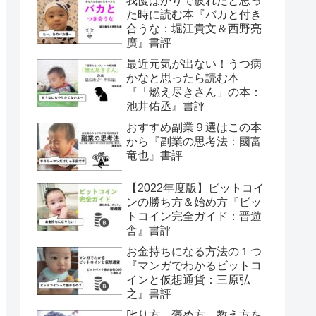
我慢ばかりで疲れたと思っ
た時に読む本『バカと付き
合うな：堀江貴文＆西野亮
廣』書評
最近元気が出ない！うつ病
かなと思ったら読む本
『「燃え尽きさん」の本：
池井佑丞』書評
おすすめ副業９選はこの本
から『副業の思考法：國富
竜也』書評
【2022年度版】ビットコイ
ンの勝ち方＆始め方『ビッ
トコイン完全ガイド：晋遊
舎』書評
お金持ちになる方法の１つ
『マンガでわかるビットコ
インと仮想通貨：三原弘
之』書評
𠮟り方、褒め方、教え方を