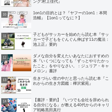
ング:村上佳代』
1on1の目的とは？『ヤフーの1on1：本間
浩輔』【1on1ってなに？】
子どもがサッカーを始めたら読む本『サッ
カーで子どもをぐんぐん伸ばす11の魔法：
池上正』要約
ダメな自分を変えたいあなたにおすすめの
本『いくつになっても「ずっとやりたかっ
たこと」をやりなさい。：ジュリア・キャ
メロン』書評
生きづらい世の中だと思ったら読む本『こ
れからの生き方図鑑：樺沢紫苑』
【書評・要約】『いつでも会社を辞められ
る自分になる』が教える40代からのキャリ
ア戦略黒田真行