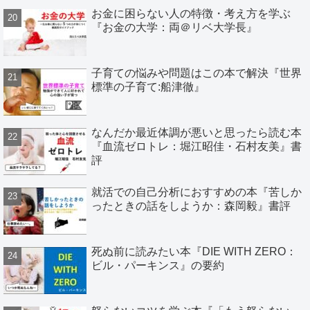
お金に困らない人の特徴・考え方を学ぶ
『お金の大学：両＠リベ大学長』
子育ての悩みや問題はこの本で解決『世界
標準の子育て:船津徹』
なんだか最近体調が悪いと思ったら読む本
『血流ゼロトレ：堀江昭佳・石村友美』書
評
就活での自己分析におすすめの本『苦しか
ったときの話をしようか：森岡毅』書評
死ぬ前に読みたい本『DIE WITH ZERO：
ビル・パーキンス』の要約