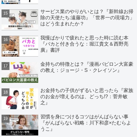
サービス業のやりがいとは？『新幹線お掃
除の天使たち:遠藤功』「世界一の現場力」
はどう生まれたか？
我慢ばかりで疲れたと思った時に読む本
『バカと付き合うな：堀江貴文＆西野亮
廣』書評
金持ちの特徴とは？『漫画バビロン大富豪
の教え：ジョージ・S・クレイソン』
お金持ちの子供がずるいと思ったら『家族
のお金が増えるのは、どっち!?：菅井敏
之』
習慣を身につけるコツはがんばらない事
『がんばらない戦略：川下和彦×たむらよ
うこ』