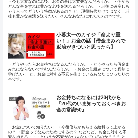
・今も大変なのに老後、お金の事は大丈夫なんだろうか。 ・今から
どんな事をすれば豊かな老後を送れるだろうか。 ・老後に破産しち
ゃう人ってどういう特徴があるの？ と、現役時代だけではなく、老
後も豊かな生活を送りたい、そんなあなたにオススメの本です。
小暮太一のカイジ「命より重
お金
い！」お金の話【借金まみれで
返済がきついと思ったら】
・どうやったらお金持ちになるんだろうか。 ・どうやったら借金ま
みれにならないですむんだろうか。 ・お金の仕組みについて真剣に
学びたい！ と、お金に対する不安を抱えているあなたにぴったりの
本です。
お金持ちになるには20代から
お金
『20代のいま知っておくべきお
金の常識50』
・お金について知りたい！ ・今後僕らがもらえる給料って上がる
の？ ・貯金ってなんのためにするの？ などなど、お金に対する不
安を抱える・・・というか不安がない人なんているのか？？？ と、