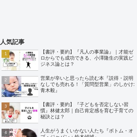
人気記事
【書評・要約】『凡人の事業論』｜才能ゼ
ロからでも成功できる、小澤隆生の実践ビ
ジネス論とは？
営業が辛いと思ったら読む本『説得・説明
なしでも売れる！「質問型営業」のしかけ:
青木毅』
【書評・要約】『子どもを否定しない習
慣』林健太郎｜自己肯定感を育む子育ての
秘訣とは？
人生がうまくいかない人たち『ボトム・オ
ブ・ジャパン：鈴木傾城』