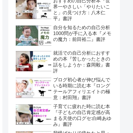
おすすめの自己分析本『世
界一やさしい「やりたいこ
と」の見つけ方：八木仁
平』書評
自分を知るための自己分析
1000問が手に入る本『メモ
の魔力：前田裕二』書評
就活での自己分析におすす
めの本『苦しかったときの
話をしようか：森岡毅』書
評
ブログ初心者が伸び悩んで
いる時期に読む本『ロング
テールアフィリエイトの極
意：村田翔』書評
子育てに疲れた時に読む本
『子どもの自己肯定感が高
まる天使の口グセ:白崎あゆ
み』書評