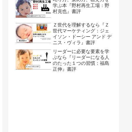
学ぶ本『野村再生工場：野
村克也』書評
Ｚ世代を理解するなら『Ｚ
世代マーケティング：ジェ
イソン・ドーシー アンド デ
ニス・ヴィラ』書評
リーダーに必要な要素を学
ぶなら『リーダーになる人
のたった１つの習慣：福島
正伸』書評