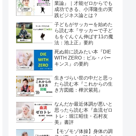
業論』｜才能ゼロからでも
成功できる、小澤隆生の実
践ビジネス論とは？
子どもがサッカーを始めた
ら読む本『サッカーで子ど
もをぐんぐん伸ばす11の魔
法：池上正』要約
死ぬ前に読みたい本『DIE
WITH ZERO：ビル・パー
キンス』の要約
生きづらい世の中だと思っ
たら読む本『これからの生
き方図鑑：樺沢紫苑』
なんだか最近体調が悪いと
思ったら読む本『血流ゼロ
トレ：堀江昭佳・石村友
美』書評
【モゾモゾ体操】身体の調