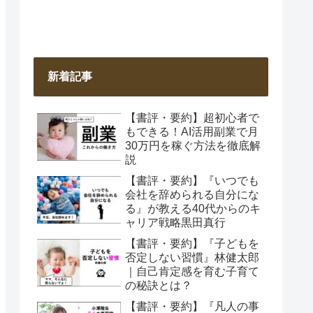
新着記事
【書評・要約】超初心者で
もできる！AI活用副業で月
30万円を稼ぐ方法を徹底解
説
【書評・要約】『いつでも
会社を辞められる自分にな
る』が教える40代からのキ
ャリア戦略黒田真行
【書評・要約】『子どもを
否定しない習慣』林健太郎
｜自己肯定感を育む子育て
の秘訣とは？
【書評・要約】『凡人の事