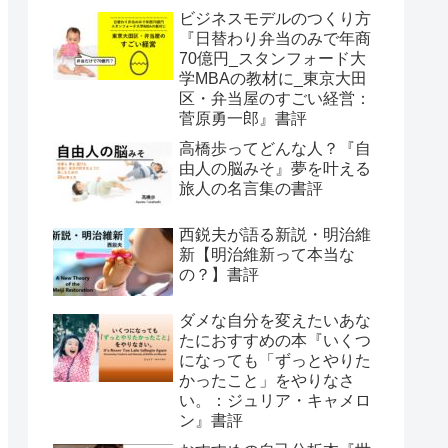
ビジネスモデルのつくり方
『日替わり弁当のみで年商
70億円_スタンフォード大
学MBAの教材に_東京大田
区・弁当屋のすごい経営：
菅原勇一郎』書評
高橋歩ってどんな人？『自
由人の脳みそ』夢を叶える
旅人の名言集の書評
西鋭夫が語る新説・明治維
新【明治維新って本当な
の？】書評
ダメな自分を変えたいあな
たにおすすめの本『いくつ
になっても「ずっとやりた
かったこと」をやりなさ
い。：ジュリア・キャメロ
ン』書評