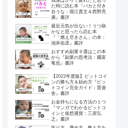
我慢ばかりで疲れたと思っ
た時に読む本『バカと付き
合うな：堀江貴文＆西野亮
廣』書評
最近元気が出ない！うつ病
かなと思ったら読む本
『「燃え尽きさん」の本：
池井佑丞』書評
おすすめ副業９選はこの本
から『副業の思考法：國富
竜也』書評
【2022年度版】ビットコイ
ンの勝ち方＆始め方『ビッ
トコイン完全ガイド：晋遊
舎』書評
お金持ちになる方法の１つ
『マンガでわかるビットコ
インと仮想通貨：三原弘
之』書評
𠮟り方、褒め方、教え方を