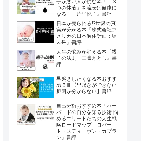
子が悪い人が読む本『「３
つの体液」を流せば健康に
なる！：片平悦子』書評
日本が売られる!?世界の真
実が分かる本『株式会社ア
メリカの日本解体計画：堤
未果』書評
人生の悩みが消える本『親
子の法則：三凛さとし』書
評
早起きしたくなる本おすす
め５冊【早起きができない
原因が分からない】書評
自己分析おすすめ本『ハー
バードの自分を知る技術 悩
めるエリートたちの人生戦
略ロードマップ：ロバー
ト・スティーヴン・カプラ
ン』書評