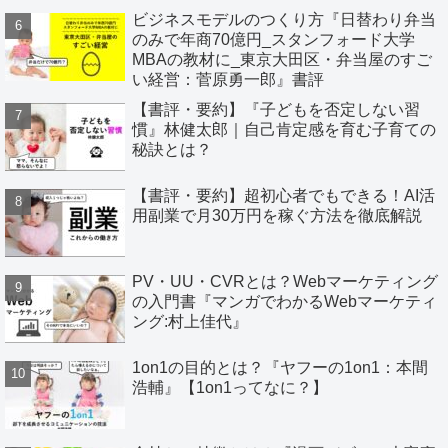
ビジネスモデルのつくり方『日替わり弁当
のみで年商70億円_スタンフォード大学
MBAの教材に_東京大田区・弁当屋のすご
い経営：菅原勇一郎』書評
【書評・要約】『子どもを否定しない習
慣』林健太郎｜自己肯定感を育む子育ての
秘訣とは？
【書評・要約】超初心者でもできる！AI活
用副業で月30万円を稼ぐ方法を徹底解説
PV・UU・CVRとは？Webマーケティング
の入門書『マンガでわかるWebマーケティ
ング:村上佳代』
1on1の目的とは？『ヤフーの1on1：本間
浩輔』【1on1ってなに？】