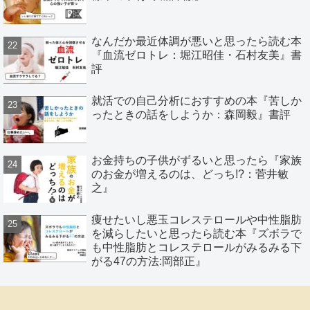
なんだか最近体調が悪いと思ったら読む本
『血流ゼロトレ：堀江昭佳・石村友美』書
評
就活での自己分析におすすめの本『苦しか
ったときの話をしようか：森岡毅』書評
お金持ちの子供がずるいと思ったら『家族
のお金が増えるのは、どっち!?：菅井敏
之』
痩せたいし悪玉コレステロールや中性脂肪
を減らしたいと思ったら読む本『ズボラで
も中性脂肪とコレステロールがみるみる下
がる47の方法:岡部正』