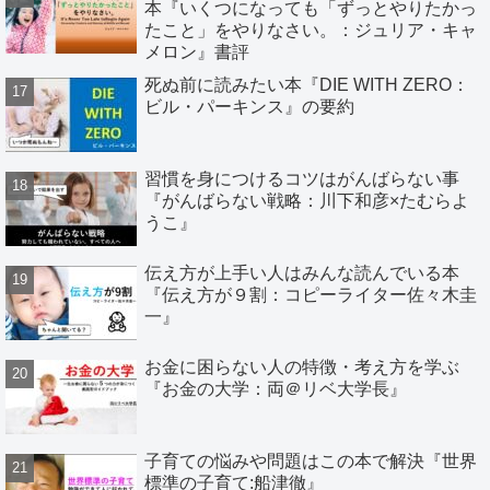
本『いくつになっても「ずっとやりたかっ
たこと」をやりなさい。：ジュリア・キャ
メロン』書評
死ぬ前に読みたい本『DIE WITH ZERO：
ビル・パーキンス』の要約
習慣を身につけるコツはがんばらない事
『がんばらない戦略：川下和彦×たむらよ
うこ』
伝え方が上手い人はみんな読んでいる本
『伝え方が９割：コピーライター佐々木圭
一』
お金に困らない人の特徴・考え方を学ぶ
『お金の大学：両＠リベ大学長』
子育ての悩みや問題はこの本で解決『世界
標準の子育て:船津徹』