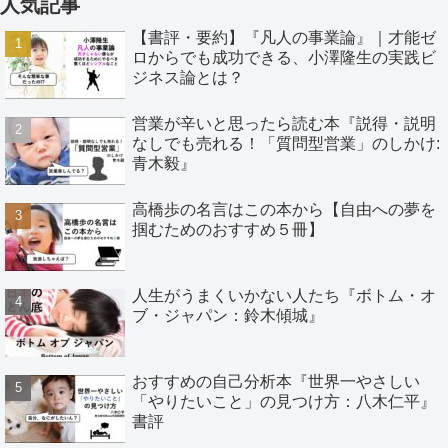
人気記事
【書評・要約】『凡人の事業論』｜才能ゼ
ロからでも成功できる、小澤隆生の実践ビ
ジネス論とは？
営業が辛いと思ったら読む本『説得・説明
なしでも売れる！「質問型営業」のしかけ:
青木毅』
高橋歩の名言はこの本から【自由への夢を
掴むためのおすすめ５冊】
人生がうまくいかない人たち『ボトム・オ
ブ・ジャパン：鈴木傾城』
おすすめの自己分析本『世界一やさしい
「やりたいこと」の見つけ方：八木仁平』
書評