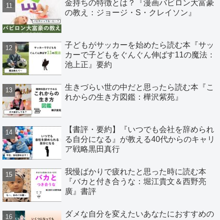
金持ちの特徴とは？『漫画バビロン大富豪
の教え：ジョージ・S・クレイソン』
子どもがサッカーを始めたら読む本『サッ
カーで子どもをぐんぐん伸ばす11の魔法：
池上正』要約
生きづらい世の中だと思ったら読む本『こ
れからの生き方図鑑：樺沢紫苑』
【書評・要約】『いつでも会社を辞められ
る自分になる』が教える40代からのキャリ
ア戦略黒田真行
我慢ばかりで疲れたと思った時に読む本
『バカと付き合うな：堀江貴文＆西野亮
廣』書評
ダメな自分を変えたいあなたにおすすめの