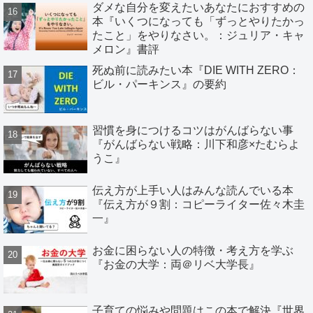
ダメな自分を変えたいあなたにおすすめの
本『いくつになっても「ずっとやりたかっ
たこと」をやりなさい。：ジュリア・キャ
メロン』書評
死ぬ前に読みたい本『DIE WITH ZERO：
ビル・パーキンス』の要約
習慣を身につけるコツはがんばらない事
『がんばらない戦略：川下和彦×たむらよ
うこ』
伝え方が上手い人はみんな読んでいる本
『伝え方が９割：コピーライター佐々木圭
一』
お金に困らない人の特徴・考え方を学ぶ
『お金の大学：両＠リベ大学長』
子育ての悩みや問題はこの本で解決『世界