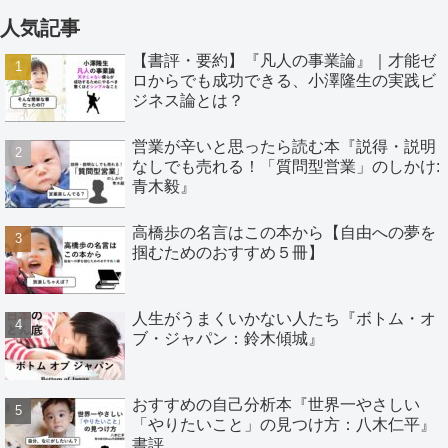
人気記事
【書評・要約】『凡人の事業論』｜才能ゼ
ロからでも成功できる、小澤隆生の実践ビ
ジネス論とは？
営業が辛いと思ったら読む本『説得・説明
なしでも売れる！「質問型営業」のしかけ:
青木毅』
高橋歩の名言はこの本から【自由への夢を
掴むためのおすすめ５冊】
人生がうまくいかない人たち『ボトム・オ
ブ・ジャパン：鈴木傾城』
おすすめの自己分析本『世界一やさしい
「やりたいこと」の見つけ方：八木仁平』
書評