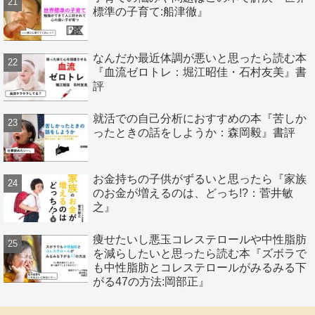
標準の子育て:船津徹』
なんだか最近体調が悪いと思ったら読む本
『血流ゼロトレ：堀江昭佳・石村友美』書
評
就活での自己分析におすすめの本『苦しか
ったときの話をしようか：森岡毅』書評
お金持ちの子供がずるいと思ったら『家族
のお金が増えるのは、どっち!?：菅井敏
之』
痩せたいし悪玉コレステロールや中性脂肪
を減らしたいと思ったら読む本『ズボラで
も中性脂肪とコレステロールがみるみる下
がる47の方法:岡部正』