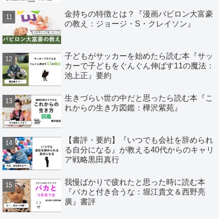
金持ちの特徴とは？『漫画バビロン大富豪
の教え：ジョージ・S・クレイソン』
子どもがサッカーを始めたら読む本『サッ
カーで子どもをぐんぐん伸ばす11の魔法：
池上正』要約
生きづらい世の中だと思ったら読む本『こ
れからの生き方図鑑：樺沢紫苑』
【書評・要約】『いつでも会社を辞められ
る自分になる』が教える40代からのキャリ
ア戦略黒田真行
我慢ばかりで疲れたと思った時に読む本
『バカと付き合うな：堀江貴文＆西野亮
廣』書評