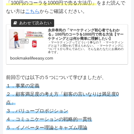
「100円のコーラを1000円で売る方法①」
をまだ読んで
ない方は
こちら
からご確認ください。
永井孝尚の「マーケティング初心者でもわか
る」100円のコーラを1000円で売る方法【マー
ケティングとは何か簡単に理解したい】
・マーケティングってどういう事なの？ ・マーケティン
グとは？と聞かれて答えられない。 ・マーケティングに
ついて１から学んでみたい。 そんなあたなたにお薦めの
本です。
bookmakelifeeasy.com
前回①では以下の５つについて学びましたが、
１．事業の定義
２．顧客満足度の考え方「顧客の言いなりは満足度0
点」
３．バリュープロポジション
４．コミュニケーションの戦略的一貫性
５．イノベーター理論とキャズム理論