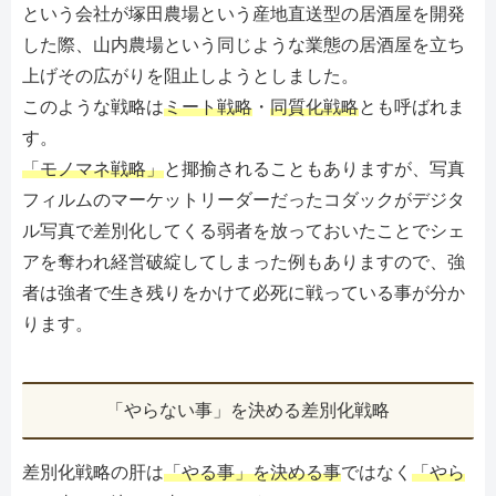
という会社が塚田農場という産地直送型の居酒屋を開発
した際、山内農場という同じような業態の居酒屋を立ち
上げその広がりを阻止しようとしました。
このような戦略は
ミート戦略
・
同質化戦略
とも呼ばれま
す。
「モノマネ戦略」
と揶揄されることもありますが、写真
フィルムのマーケットリーダーだったコダックがデジタ
ル写真で差別化してくる弱者を放っておいたことでシェ
アを奪われ経営破綻してしまった例もありますので、強
者は強者で生き残りをかけて必死に戦っている事が分か
ります。
「やらない事」を決める差別化戦略
差別化戦略の肝は
「やる事」を決める事
ではなく
「やら