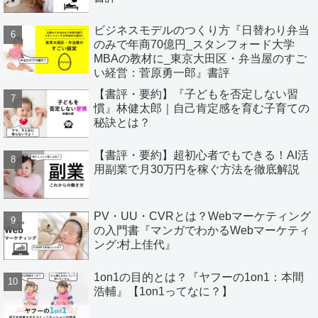
ビジネスモデルのつくり方『日替わり弁当
のみで年商70億円_スタンフォード大学
MBAの教材に_東京大田区・弁当屋のすご
い経営：菅原勇一郎』書評
【書評・要約】『子どもを否定しない習
慣』林健太郎｜自己肯定感を育む子育ての
秘訣とは？
【書評・要約】超初心者でもできる！AI活
用副業で月30万円を稼ぐ方法を徹底解説
PV・UU・CVRとは？Webマーケティング
の入門書『マンガでわかるWebマーケティ
ング:村上佳代』
1on1の目的とは？『ヤフーの1on1：本間
浩輔』【1on1ってなに？】