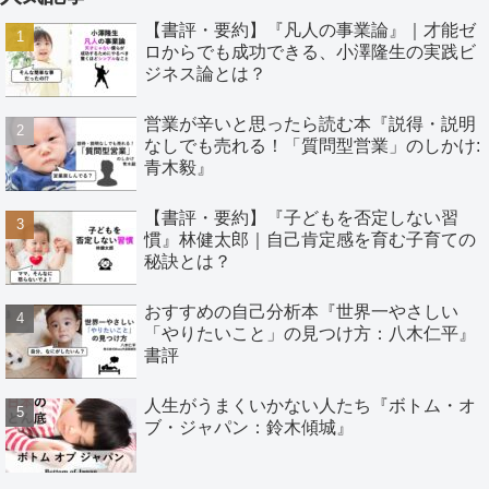
【書評・要約】『凡人の事業論』｜才能ゼ
ロからでも成功できる、小澤隆生の実践ビ
ジネス論とは？
営業が辛いと思ったら読む本『説得・説明
なしでも売れる！「質問型営業」のしかけ:
青木毅』
【書評・要約】『子どもを否定しない習
慣』林健太郎｜自己肯定感を育む子育ての
秘訣とは？
おすすめの自己分析本『世界一やさしい
「やりたいこと」の見つけ方：八木仁平』
書評
人生がうまくいかない人たち『ボトム・オ
ブ・ジャパン：鈴木傾城』