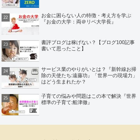
お金に困らない人の特徴・考え方を学ぶ
『お金の大学：両＠リベ大学長』
書評ブログは稼げない？【ブログ100記事
書いて思ったこと】
サービス業のやりがいとは？『新幹線お掃
除の天使たち:遠藤功』「世界一の現場力」
はどう生まれたか？
子育ての悩みや問題はこの本で解決『世界
標準の子育て:船津徹』