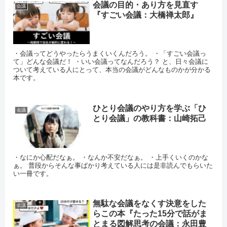
会議の目的・あり方を見直す
会議
『すごい会議：大橋禅太郎』
・会議ってどうやったらうまくいくんだろう。 ・「すごい会議っ
て」どんな会議だ！ ・いい会議ってなんだろう？ と、日々会議に
ついて考えている人にとって、本当の会議がどんなものかが分かる
本です。
ひとり会議のやり方を学ぶ「ひ
会議
とり会議」の教科書：山崎拓己
・なにか心配だなぁ。 ・なんか不安だなぁ。 ・上手くいくのかな
ぁ。 普段からそんな事ばかり考えている人には是非読んでもらいた
い一冊です。
無駄な会議をなくす決意をした
会議
らこの本『たった15分で話がま
とまる図解思考の会議：永田豊