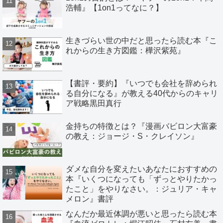
浩輔』【1on1ってなに？】
生きづらい世の中だと思ったら読む本『こ
れからの生き方図鑑：樺沢紫苑』
【書評・要約】『いつでも会社を辞められ
る自分になる』が教える40代からのキャリ
ア戦略黒田真行
金持ちの特徴とは？『漫画バビロン大富豪
の教え：ジョージ・S・クレイソン』
ダメな自分を変えたいあなたにおすすめの
本『いくつになっても「ずっとやりたかっ
たこと」をやりなさい。：ジュリア・キャ
メロン』書評
なんだか最近体調が悪いと思ったら読む本