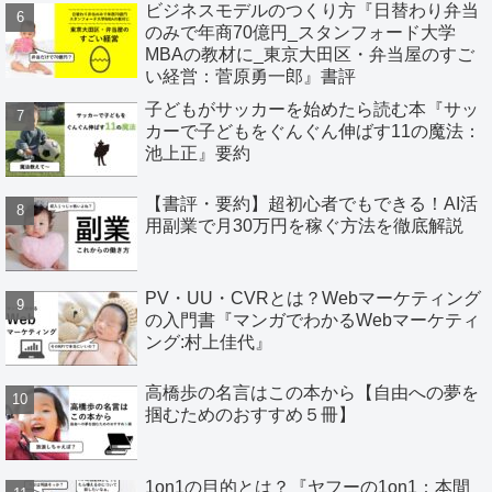
ビジネスモデルのつくり方『日替わり弁当
のみで年商70億円_スタンフォード大学
MBAの教材に_東京大田区・弁当屋のすご
い経営：菅原勇一郎』書評
子どもがサッカーを始めたら読む本『サッ
カーで子どもをぐんぐん伸ばす11の魔法：
池上正』要約
【書評・要約】超初心者でもできる！AI活
用副業で月30万円を稼ぐ方法を徹底解説
PV・UU・CVRとは？Webマーケティング
の入門書『マンガでわかるWebマーケティ
ング:村上佳代』
高橋歩の名言はこの本から【自由への夢を
掴むためのおすすめ５冊】
1on1の目的とは？『ヤフーの1on1：本間