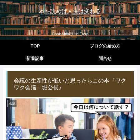
本を読めば人生は変わる
Book Make Life Easy
TOP
ブログの始め方
新着記事
問合せ
会議の生産性が低いと思ったらこの本『ワク
ワク会議：堀公俊』
会議