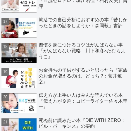
『血流ゼロトレ：堀江昭佳・石村友美』書
評
就活での自己分析におすすめの本『苦しか
ったときの話をしようか：森岡毅』書評
習慣を身につけるコツはがんばらない事
『がんばらない戦略：川下和彦×たむらよ
うこ』
お金持ちの子供がずるいと思ったら『家族
のお金が増えるのは、どっち!?：菅井敏
之』
伝え方が上手い人はみんな読んでいる本
『伝え方が９割：コピーライター佐々木圭
一』
死ぬ前に読みたい本『DIE WITH ZERO：
ビル・パーキンス』の要約