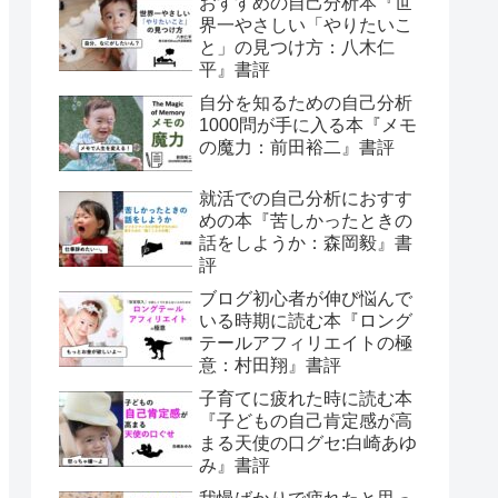
おすすめの自己分析本『世
界一やさしい「やりたいこ
と」の見つけ方：八木仁
平』書評
自分を知るための自己分析
1000問が手に入る本『メモ
の魔力：前田裕二』書評
就活での自己分析におすす
めの本『苦しかったときの
話をしようか：森岡毅』書
評
ブログ初心者が伸び悩んで
いる時期に読む本『ロング
テールアフィリエイトの極
意：村田翔』書評
子育てに疲れた時に読む本
『子どもの自己肯定感が高
まる天使の口グセ:白崎あゆ
み』書評