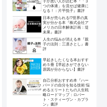
子が悪い人が読む本『「３
つの体液」を流せば健康に
なる！：片平悦子』書評
日本が売られる!?世界の真
実が分かる本『株式会社ア
メリカの日本解体計画：堤
未果』書評
人生の悩みが消える本『親
子の法則：三凛さとし』書
評
早起きしたくなる本おすす
め５冊【早起きができない
原因が分からない】書評
自己分析おすすめ本『ハー
バードの自分を知る技術 悩
めるエリートたちの人生戦
略ロードマップ：ロバー
ト・スティーヴン・カプラ
ン』書評