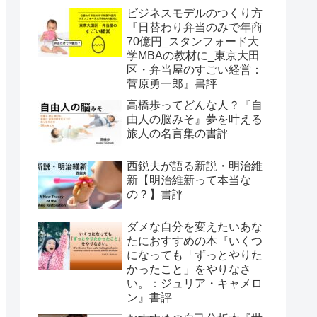
ビジネスモデルのつくり方
『日替わり弁当のみで年商
70億円_スタンフォード大
学MBAの教材に_東京大田
区・弁当屋のすごい経営：
菅原勇一郎』書評
高橋歩ってどんな人？『自
由人の脳みそ』夢を叶える
旅人の名言集の書評
西鋭夫が語る新説・明治維
新【明治維新って本当な
の？】書評
ダメな自分を変えたいあな
たにおすすめの本『いくつ
になっても「ずっとやりた
かったこと」をやりなさ
い。：ジュリア・キャメロ
ン』書評