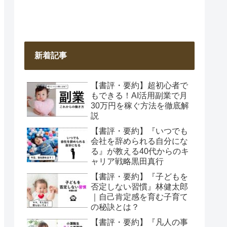
新着記事
【書評・要約】超初心者で
もできる！AI活用副業で月
30万円を稼ぐ方法を徹底解
説
【書評・要約】『いつでも
会社を辞められる自分にな
る』が教える40代からのキ
ャリア戦略黒田真行
【書評・要約】『子どもを
否定しない習慣』林健太郎
｜自己肯定感を育む子育て
の秘訣とは？
【書評・要約】『凡人の事