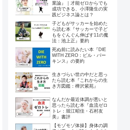
業論』｜才能ゼロからでも
成功できる、小澤隆生の実
践ビジネス論とは？
子どもがサッカーを始めた
ら読む本『サッカーで子ど
もをぐんぐん伸ばす11の魔
法：池上正』要約
死ぬ前に読みたい本『DIE
WITH ZERO：ビル・パー
キンス』の要約
生きづらい世の中だと思っ
たら読む本『これからの生
き方図鑑：樺沢紫苑』
なんだか最近体調が悪いと
思ったら読む本『血流ゼロ
トレ：堀江昭佳・石村友
美』書評
【モゾモゾ体操】身体の調