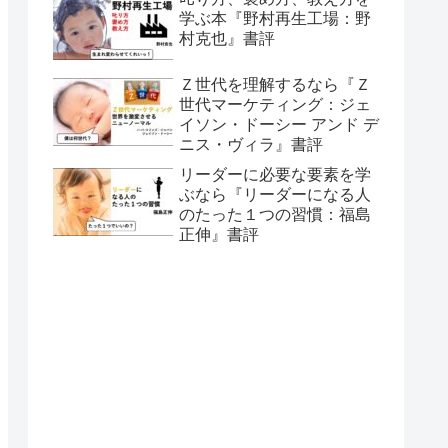
学ぶ本『野村再生工場：野
村克也』書評
Ｚ世代を理解するなら『Ｚ
世代マーケティング：ジェ
イソン・ドーシー アンド デ
ニス・ヴィラ』書評
リーダーに必要な要素を学
ぶなら『リーダーになる人
のたった１つの習慣：福島
正伸』書評