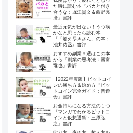
我慢ばかりで疲れたと思っ
た時に読む本『バカと付き
合うな：堀江貴文＆西野亮
廣』書評
最近元気が出ない！うつ病
かなと思ったら読む本
『「燃え尽きさん」の本：
池井佑丞』書評
おすすめ副業９選はこの本
から『副業の思考法：國富
竜也』書評
【2022年度版】ビットコイ
ンの勝ち方＆始め方『ビッ
トコイン完全ガイド：晋遊
舎』書評
お金持ちになる方法の１つ
『マンガでわかるビットコ
インと仮想通貨：三原弘
之』書評
𠮟り方、褒め方、教え方を