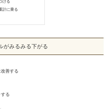
つける
重計に乗る
ルがみるみる下がる
は改善する
ラする