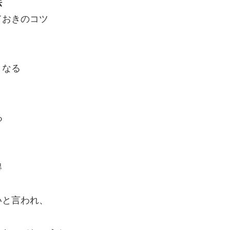
法
ておきのコツ
くなる
る
心得
いと言われ、