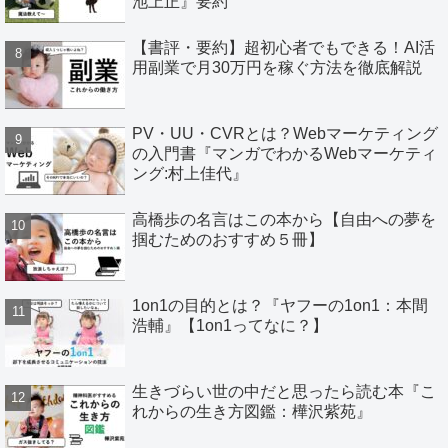
池上正』要約
【書評・要約】超初心者でもできる！AI活
用副業で月30万円を稼ぐ方法を徹底解説
PV・UU・CVRとは？Webマーケティング
の入門書『マンガでわかるWebマーケティ
ング:村上佳代』
高橋歩の名言はこの本から【自由への夢を
掴むためのおすすめ５冊】
1on1の目的とは？『ヤフーの1on1：本間
浩輔』【1on1ってなに？】
生きづらい世の中だと思ったら読む本『こ
れからの生き方図鑑：樺沢紫苑』