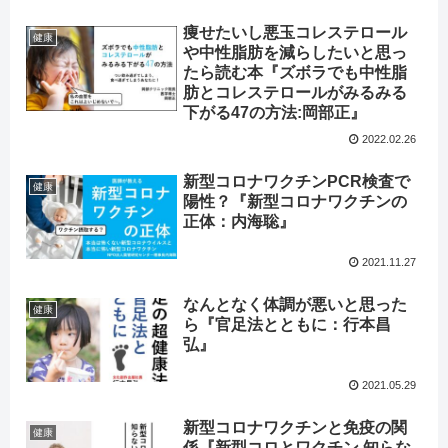
痩せたいし悪玉コレステロール
健康
や中性脂肪を減らしたいと思っ
たら読む本『ズボラでも中性脂
肪とコレステロールがみるみる
下がる47の方法:岡部正』
2022.02.26
新型コロナワクチンPCR検査で
健康
陽性？『新型コロナワクチンの
正体：内海聡』
2021.11.27
なんとなく体調が悪いと思った
健康
ら『官足法とともに：行本昌
弘』
2021.05.29
新型コロナワクチンと免疫の関
健康
係『新型コロとワクチン 知らな