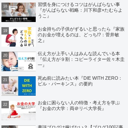
習慣を身につけるコツはがんばらない事
『がんばらない戦略：川下和彦×たむらよ
うこ』
お金持ちの子供がずるいと思ったら『家族
のお金が増えるのは、どっち!?：菅井敏
之』
伝え方が上手い人はみんな読んでいる本
『伝え方が９割：コピーライター佐々木圭
一』
死ぬ前に読みたい本『DIE WITH ZERO：
ビル・パーキンス』の要約
お金に困らない人の特徴・考え方を学ぶ
『お金の大学：両＠リベ大学長』
書評ブログは稼げない？【ブログ100記事