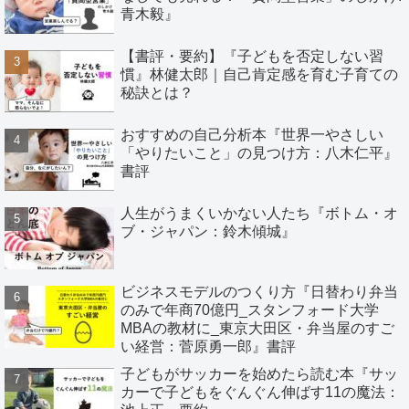
青木毅』
【書評・要約】『子どもを否定しない習
慣』林健太郎｜自己肯定感を育む子育ての
秘訣とは？
おすすめの自己分析本『世界一やさしい
「やりたいこと」の見つけ方：八木仁平』
書評
人生がうまくいかない人たち『ボトム・オ
ブ・ジャパン：鈴木傾城』
ビジネスモデルのつくり方『日替わり弁当
のみで年商70億円_スタンフォード大学
MBAの教材に_東京大田区・弁当屋のすご
い経営：菅原勇一郎』書評
子どもがサッカーを始めたら読む本『サッ
カーで子どもをぐんぐん伸ばす11の魔法：