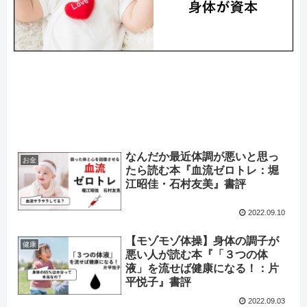
なんだか最近体調が悪いと思っ
お金
たら読む本『血流ゼロトレ：堀
江昭佳・石村友美』書評
2022.09.10
【モゾモゾ体操】身体の調子が
健康
悪い人が読む本『「３つの体
液」を流せば健康になる！：片
平悦子』書評
2022.09.03