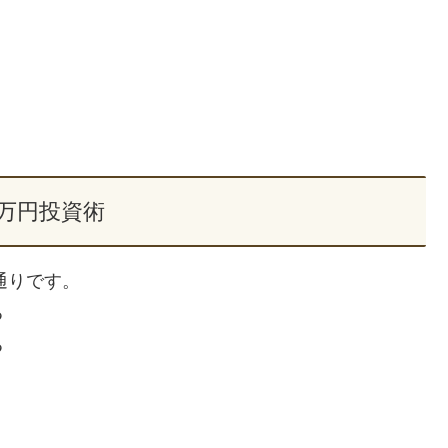
0万円投資術
通りです。
る
る