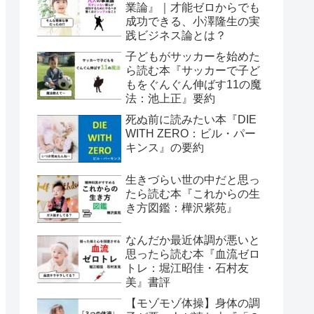
業論』｜才能ゼロからでも
成功できる、小澤隆生の実
践ビジネス論とは？
子どもがサッカーを始めた
ら読む本『サッカーで子ど
もをぐんぐん伸ばす11の魔
法：池上正』要約
死ぬ前に読みたい本『DIE
WITH ZERO：ビル・パー
キンス』の要約
生きづらい世の中だと思っ
たら読む本『これからの生
き方図鑑：樺沢紫苑』
なんだか最近体調が悪いと
思ったら読む本『血流ゼロ
トレ：堀江昭佳・石村友
美』書評
【モゾモゾ体操】身体の調