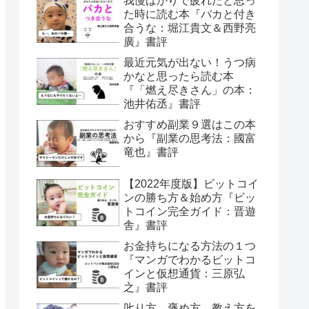
我慢ばかりで疲れたと思っ
た時に読む本『バカと付き
合うな：堀江貴文＆西野亮
廣』書評
最近元気が出ない！うつ病
かなと思ったら読む本
『「燃え尽きさん」の本：
池井佑丞』書評
おすすめ副業９選はこの本
から『副業の思考法：國富
竜也』書評
【2022年度版】ビットコイ
ンの勝ち方＆始め方『ビッ
トコイン完全ガイド：晋遊
舎』書評
お金持ちになる方法の１つ
『マンガでわかるビットコ
インと仮想通貨：三原弘
之』書評
𠮟り方、褒め方、教え方を