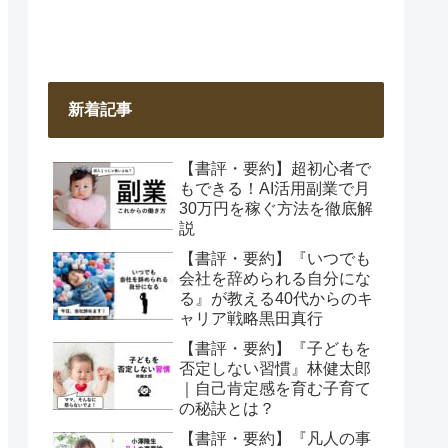
新着記事
【書評・要約】超初心者で
もできる！AI活用副業で月
30万円を稼ぐ方法を徹底解
説
【書評・要約】『いつでも
会社を辞められる自分にな
る』が教える40代からのキ
ャリア戦略黒田真行
【書評・要約】『子どもを
否定しない習慣』林健太郎
｜自己肯定感を育む子育て
の秘訣とは？
【書評・要約】『凡人の事