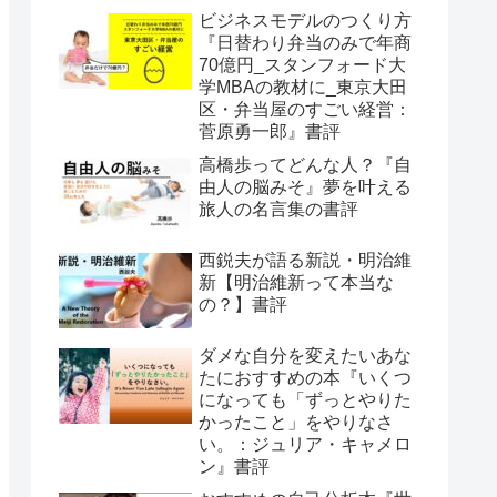
ビジネスモデルのつくり方
『日替わり弁当のみで年商
70億円_スタンフォード大
学MBAの教材に_東京大田
区・弁当屋のすごい経営：
菅原勇一郎』書評
高橋歩ってどんな人？『自
由人の脳みそ』夢を叶える
旅人の名言集の書評
西鋭夫が語る新説・明治維
新【明治維新って本当な
の？】書評
ダメな自分を変えたいあな
たにおすすめの本『いくつ
になっても「ずっとやりた
かったこと」をやりなさ
い。：ジュリア・キャメロ
ン』書評