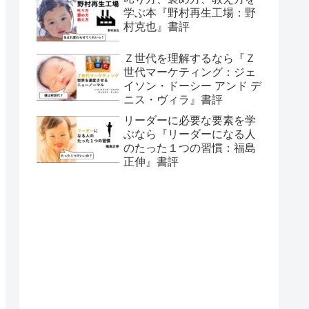
学ぶ本『野村再生工場：野
村克也』書評
Ｚ世代を理解するなら『Ｚ
世代マーケティング：ジェ
イソン・ドーシー アンド デ
ニス・ヴィラ』書評
リーダーに必要な要素を学
ぶなら『リーダーになる人
のたった１つの習慣：福島
正伸』書評