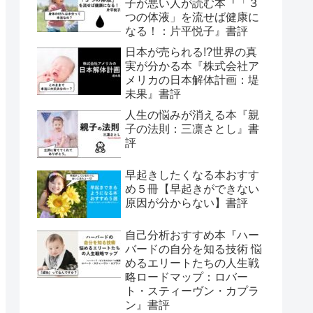
子が悪い人が読む本『「３
つの体液」を流せば健康に
なる！：片平悦子』書評
日本が売られる!?世界の真
実が分かる本『株式会社ア
メリカの日本解体計画：堤
未果』書評
人生の悩みが消える本『親
子の法則：三凛さとし』書
評
早起きしたくなる本おすす
め５冊【早起きができない
原因が分からない】書評
自己分析おすすめ本『ハー
バードの自分を知る技術 悩
めるエリートたちの人生戦
略ロードマップ：ロバー
ト・スティーヴン・カプラ
ン』書評