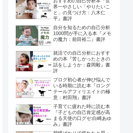
おすすめの自己分析本『世
界一やさしい「やりたいこ
と」の見つけ方：八木仁
平』書評
自分を知るための自己分析
1000問が手に入る本『メモ
の魔力：前田裕二』書評
就活での自己分析におすす
めの本『苦しかったときの
話をしようか：森岡毅』書
評
ブログ初心者が伸び悩んで
いる時期に読む本『ロング
テールアフィリエイトの極
意：村田翔』書評
子育てに疲れた時に読む本
『子どもの自己肯定感が高
まる天使の口グセ:白崎あゆ
み』書評