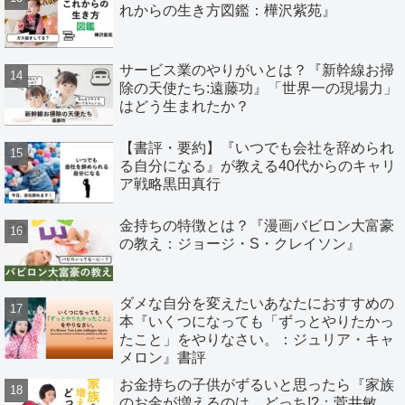
れからの生き方図鑑：樺沢紫苑』
サービス業のやりがいとは？『新幹線お掃
除の天使たち:遠藤功』「世界一の現場力」
はどう生まれたか？
【書評・要約】『いつでも会社を辞められ
る自分になる』が教える40代からのキャリ
ア戦略黒田真行
金持ちの特徴とは？『漫画バビロン大富豪
の教え：ジョージ・S・クレイソン』
ダメな自分を変えたいあなたにおすすめの
本『いくつになっても「ずっとやりたかっ
たこと」をやりなさい。：ジュリア・キャ
メロン』書評
お金持ちの子供がずるいと思ったら『家族
のお金が増えるのは、どっち!?：菅井敏