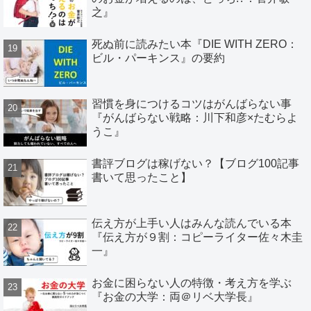
之』
死ぬ前に読みたい本『DIE WITH ZERO：
ビル・パーキンス』の要約
習慣を身につけるコツはがんばらない事
『がんばらない戦略：川下和彦×たむらよ
うこ』
書評ブログは稼げない？【ブログ100記事
書いて思ったこと】
伝え方が上手い人はみんな読んでいる本
『伝え方が９割：コピーライター佐々木圭
一』
お金に困らない人の特徴・考え方を学ぶ
『お金の大学：両＠リベ大学長』