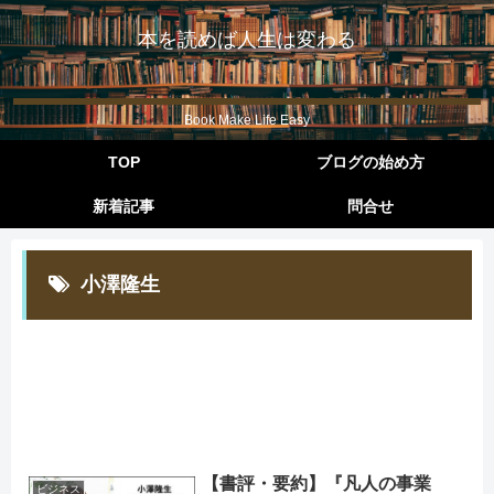
本を読めば人生は変わる
Book Make Life Easy
TOP
ブログの始め方
新着記事
問合せ
小澤隆生
【書評・要約】『凡人の事業
ビジネス