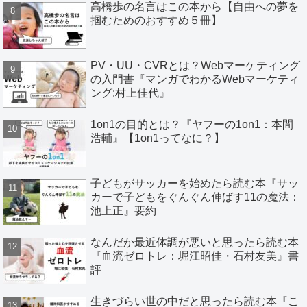
高橋歩の名言はこの本から【自由への夢を
掴むためのおすすめ５冊】
PV・UU・CVRとは？Webマーケティング
の入門書『マンガでわかるWebマーケティ
ング:村上佳代』
1on1の目的とは？『ヤフーの1on1：本間
浩輔』【1on1ってなに？】
子どもがサッカーを始めたら読む本『サッ
カーで子どもをぐんぐん伸ばす11の魔法：
池上正』要約
なんだか最近体調が悪いと思ったら読む本
『血流ゼロトレ：堀江昭佳・石村友美』書
評
生きづらい世の中だと思ったら読む本『こ