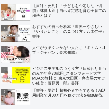
【書評・要約】『子どもを否定しない習
慣』林健太郎｜自己肯定感を育む子育ての
秘訣とは？
おすすめの自己分析本『世界一やさしい
「やりたいこと」の見つけ方：八木仁平』
書評
人生がうまくいかない人たち『ボトム・オ
ブ・ジャパン：鈴木傾城』
ビジネスモデルのつくり方『日替わり弁当
のみで年商70億円_スタンフォード大学
MBAの教材に_東京大田区・弁当屋のすご
い経営：菅原勇一郎』書評
【書評・要約】超初心者でもできる！AI活
用副業で月30万円を稼ぐ方法を徹底解説