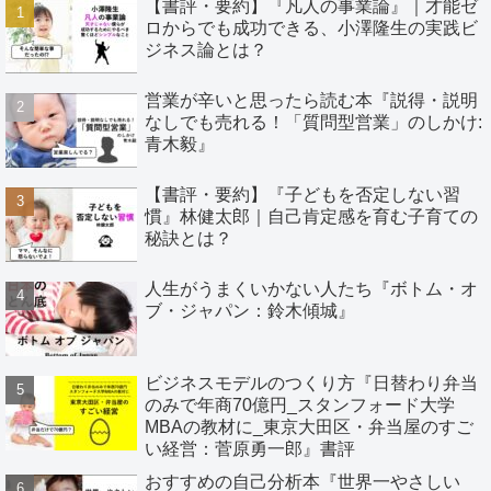
【書評・要約】『凡人の事業論』｜才能ゼ
ロからでも成功できる、小澤隆生の実践ビ
ジネス論とは？
営業が辛いと思ったら読む本『説得・説明
なしでも売れる！「質問型営業」のしかけ:
青木毅』
【書評・要約】『子どもを否定しない習
慣』林健太郎｜自己肯定感を育む子育ての
秘訣とは？
人生がうまくいかない人たち『ボトム・オ
ブ・ジャパン：鈴木傾城』
ビジネスモデルのつくり方『日替わり弁当
のみで年商70億円_スタンフォード大学
MBAの教材に_東京大田区・弁当屋のすご
い経営：菅原勇一郎』書評
おすすめの自己分析本『世界一やさしい