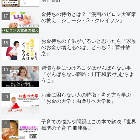
金持ちの特徴とは？『漫画バビロン大富豪
の教え：ジョージ・S・クレイソン』
お金持ちの子供がずるいと思ったら『家族
のお金が増えるのは、どっち!?：菅井敏
之』
習慣を身につけるコツはがんばらない事
『がんばらない戦略：川下和彦×たむらよ
うこ』
お金に困らない人の特徴・考え方を学ぶ
『お金の大学：両＠リベ大学長』
子育ての悩みや問題はこの本で解決『世界
標準の子育て:船津徹』