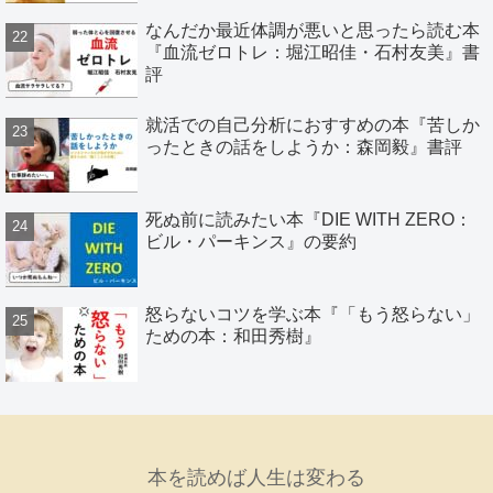
なんだか最近体調が悪いと思ったら読む本
『血流ゼロトレ：堀江昭佳・石村友美』書
評
就活での自己分析におすすめの本『苦しか
ったときの話をしようか：森岡毅』書評
死ぬ前に読みたい本『DIE WITH ZERO：
ビル・パーキンス』の要約
怒らないコツを学ぶ本『「もう怒らない」
ための本：和田秀樹』
本を読めば人生は変わる