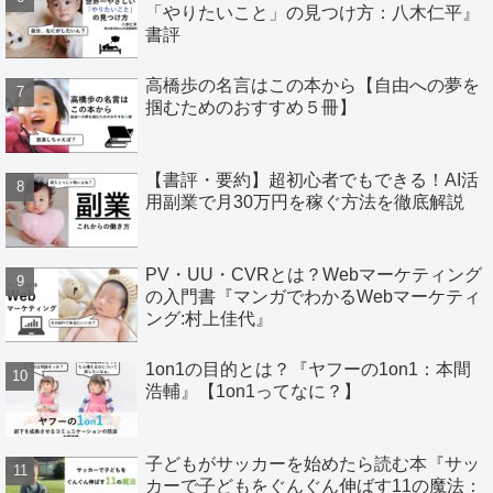
「やりたいこと」の見つけ方：八木仁平』
書評
高橋歩の名言はこの本から【自由への夢を
掴むためのおすすめ５冊】
【書評・要約】超初心者でもできる！AI活
用副業で月30万円を稼ぐ方法を徹底解説
PV・UU・CVRとは？Webマーケティング
の入門書『マンガでわかるWebマーケティ
ング:村上佳代』
1on1の目的とは？『ヤフーの1on1：本間
浩輔』【1on1ってなに？】
子どもがサッカーを始めたら読む本『サッ
カーで子どもをぐんぐん伸ばす11の魔法：