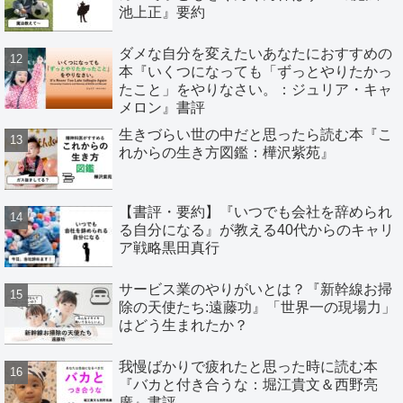
池上正』要約
ダメな自分を変えたいあなたにおすすめの
本『いくつになっても「ずっとやりたかっ
たこと」をやりなさい。：ジュリア・キャ
メロン』書評
生きづらい世の中だと思ったら読む本『こ
れからの生き方図鑑：樺沢紫苑』
【書評・要約】『いつでも会社を辞められ
る自分になる』が教える40代からのキャリ
ア戦略黒田真行
サービス業のやりがいとは？『新幹線お掃
除の天使たち:遠藤功』「世界一の現場力」
はどう生まれたか？
我慢ばかりで疲れたと思った時に読む本
『バカと付き合うな：堀江貴文＆西野亮
廣』書評