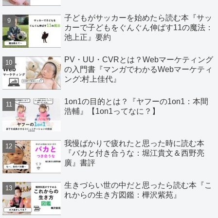
子どもがサッカーを始めたら読む本『サッ
カーで子どもをぐんぐん伸ばす11の魔法：
池上正』要約
PV・UU・CVRとは？Webマーケティング
の入門書『マンガでわかるWebマーケティ
ング:村上佳代』
1on1の目的とは？『ヤフーの1on1：本間
浩輔』【1on1ってなに？】
我慢ばかりで疲れたと思った時に読む本
『バカと付き合うな：堀江貴文＆西野亮
廣』書評
生きづらい世の中だと思ったら読む本『こ
れからの生き方図鑑：樺沢紫苑』