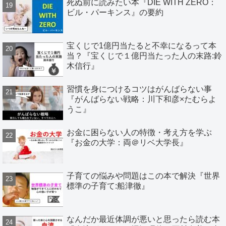
死ぬ前に読みたい本『DIE WITH ZERO：
ビル・パーキンス』の要約
宝くじで1億円当たると不幸になるって本
当？『宝くじで１億円当たった人の末路:鈴
木信行』
習慣を身につけるコツはがんばらない事
『がんばらない戦略：川下和彦×たむらよ
うこ』
お金に困らない人の特徴・考え方を学ぶ
『お金の大学：両＠リベ大学長』
子育ての悩みや問題はこの本で解決『世界
標準の子育て:船津徹』
なんだか最近体調が悪いと思ったら読む本