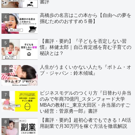
書評
高橋歩の名言はこの本から【自由への夢を
掴むためのおすすめ５冊】
【書評・要約】『子どもを否定しない習
慣』林健太郎｜自己肯定感を育む子育ての
秘訣とは？
人生がうまくいかない人たち『ボトム・オ
ブ・ジャパン：鈴木傾城』
ビジネスモデルのつくり方『日替わり弁当
のみで年商70億円_スタンフォード大学
MBAの教材に_東京大田区・弁当屋のすご
い経営：菅原勇一郎』書評
【書評・要約】超初心者でもできる！AI活
用副業で月30万円を稼ぐ方法を徹底解説