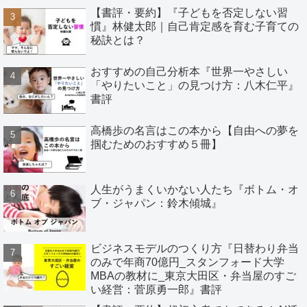
【書評・要約】『子どもを否定しない習
慣』林健太郎｜自己肯定感を育む子育ての
秘訣とは？
おすすめの自己分析本『世界一やさしい
「やりたいこと」の見つけ方：八木仁平』
書評
高橋歩の名言はこの本から【自由への夢を
掴むためのおすすめ５冊】
人生がうまくいかない人たち『ボトム・オ
ブ・ジャパン：鈴木傾城』
ビジネスモデルのつくり方『日替わり弁当
のみで年商70億円_スタンフォード大学
MBAの教材に_東京大田区・弁当屋のすご
い経営：菅原勇一郎』書評