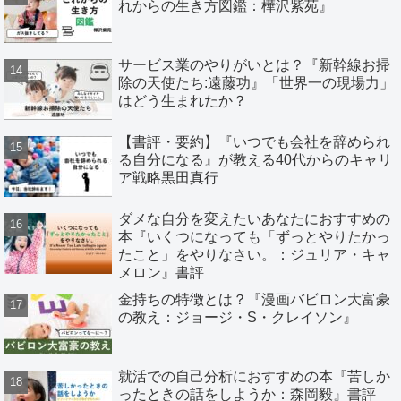
れからの生き方図鑑：樺沢紫苑』
サービス業のやりがいとは？『新幹線お掃
除の天使たち:遠藤功』「世界一の現場力」
はどう生まれたか？
【書評・要約】『いつでも会社を辞められ
る自分になる』が教える40代からのキャリ
ア戦略黒田真行
ダメな自分を変えたいあなたにおすすめの
本『いくつになっても「ずっとやりたかっ
たこと」をやりなさい。：ジュリア・キャ
メロン』書評
金持ちの特徴とは？『漫画バビロン大富豪
の教え：ジョージ・S・クレイソン』
就活での自己分析におすすめの本『苦しか
ったときの話をしようか：森岡毅』書評