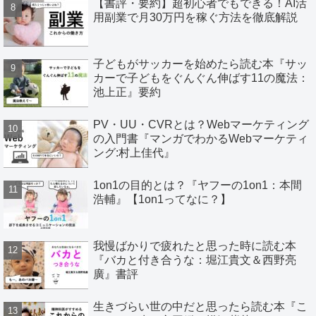
【書評・要約】超初心者でもできる！AI活
用副業で月30万円を稼ぐ方法を徹底解説
子どもがサッカーを始めたら読む本『サッ
カーで子どもをぐんぐん伸ばす11の魔法：
池上正』要約
PV・UU・CVRとは？Webマーケティング
の入門書『マンガでわかるWebマーケティ
ング:村上佳代』
1on1の目的とは？『ヤフーの1on1：本間
浩輔』【1on1ってなに？】
我慢ばかりで疲れたと思った時に読む本
『バカと付き合うな：堀江貴文＆西野亮
廣』書評
生きづらい世の中だと思ったら読む本『こ