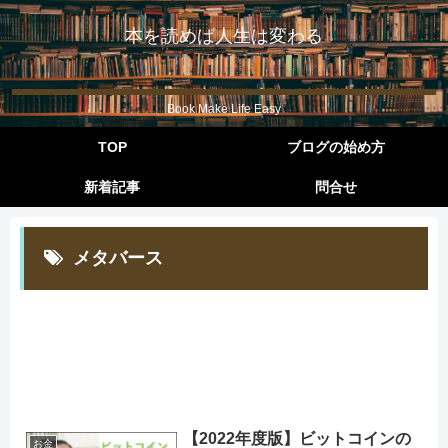
本を読めば人生は変わる
Book Make Life Easy
TOP
ブログの始め方
新着記事
問合せ
メタバース
【2022年度版】ビットコインの
お金