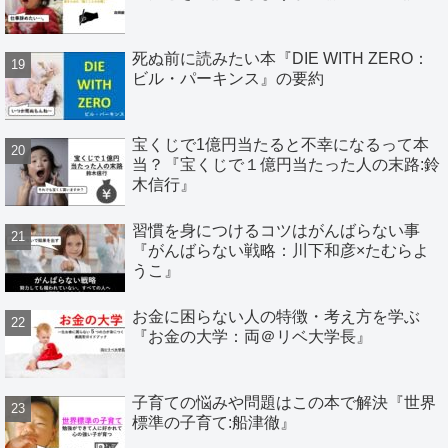
死ぬ前に読みたい本『DIE WITH ZERO：
ビル・パーキンス』の要約
宝くじで1億円当たると不幸になるって本
当？『宝くじで１億円当たった人の末路:鈴
木信行』
習慣を身につけるコツはがんばらない事
『がんばらない戦略：川下和彦×たむらよ
うこ』
お金に困らない人の特徴・考え方を学ぶ
『お金の大学：両＠リベ大学長』
子育ての悩みや問題はこの本で解決『世界
標準の子育て:船津徹』